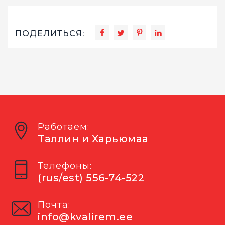
ПОДЕЛИТЬСЯ:
Работаем:
Таллин и Харьюмаа
Телефоны:
(rus/est) 556-74-522
Почта:
info@kvalirem.ee