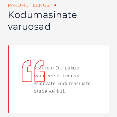
PAKUME TEENUST
Kodumasinate
varuosad
Kvalirem OÜ pakub
kvaliteetset teenust
erinevate kodumasinate
osade valikul.