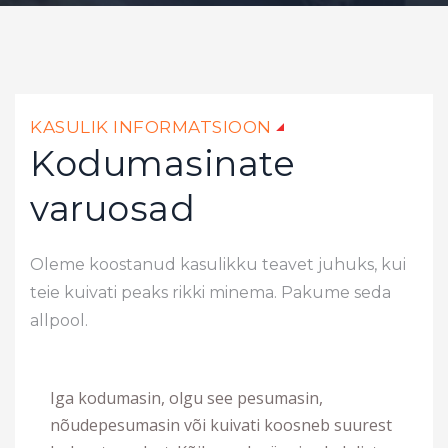
KASULIK INFORMATSIOON
Kodumasinate
varuosad
Oleme koostanud kasulikku teavet juhuks, kui
teie kuivati ​​peaks rikki minema. Pakume seda
allpool.
Iga kodumasin, olgu see pesumasin,
nõudepesumasin või kuivati koosneb suurest