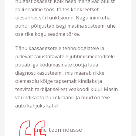
hulgast osadest. Kõik need mängivad olulist
rolli seadme töös, täites konkreetset
ülesannet või funktsiooni. Nagu inimkeha
puhul, põhjustab isegi masina süsteemi ühe
osa rike kogu seadme tõrke.
Tänu kaasaegsetele tehnoloogiatele ja
pidevalt täiustatavatele juhtimismeetoditele
püüab iga kodumasinate tootja luua
diagnostikasüsteemi, mis määrab rikke
olemasolu kõige täpsemalt kindlaks ja
teavitab tarbijat sellest veakoodi kujul. Masin
või indikaatortuli ekraanil. Ja nüüd on teie
auto kahjuks katki!
Enne teenindusse