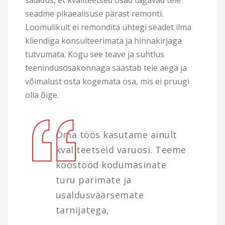
seadme pikaealisuse pärast remonti.
Loomulikult ei remondita ühtegi seadet ilma
kliendiga konsulteerimata ja hinnakirjaga
tutvumata. Kogu see teave ja suhtlus
teenindusosakonnaga säästab teie aega ja
võimalust osta kogemata osa, mis ei pruugi
olla õige.
Oma töös kasutame ainult
kvaliteetseid varuosi. Teeme
koostööd kodumasinate
turu parimate ja
usaldusväärsemate
tarnijatega,