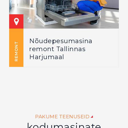
Nõudepesumasina
REMONT
remont Tallinnas
Harjumaal
PAKUME TEENUSEID
kodumasinate