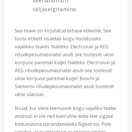
seerianumbri
väljaselgitamine.
See teave on kirjutatud tehase etiketile. See
toote etikett sisaldab kogu hoolduseks
vajalikku teavet. Näiteks: Electroluxi ja AEG
nõudepesumasinatel asub see tootesilt ukse
korpuse paremal küljel. Näiteks: Electroluxi ja
AEG nõudepesumasinatel asub see tootesilt
ukse korpuse paremal küljel. Boschi ja
Siemensi nõudepesumasinatel asub tootesilt
ukse ülaosas.
Nüüd, kui olete teenusele kogu vajaliku teabe
andnud, ei ole neil keeruline leida teie vigase
kodumasina parandamiseks õigeid osi. Pole
saladus, et kvaliteetsed osad tagavad teie