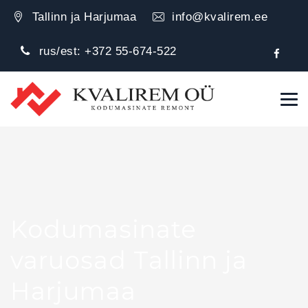
Tallinn ja Harjumaa
info@kvalirem.ee
rus/est:
+372 55-674-522
Kodumasinate
varuosad Tallinn ja
Harjumaa