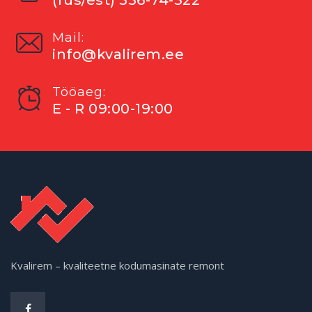
(rus/est) 556-74-522
Mail:
info@kvalirem.ee
Tööaeg:
E - R 09:00-19:00
Kvalirem – kvaliteetne kodumasinate remont