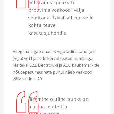
helistamist peaksite
proovima veakoodi välja
selgitada. Tavaliselt on selle
kohta teave
kasutusjuhendis.
Reeglina algab enamik vigu ladina tähega E
(viga) või I ja selle kõrval teatud numbriga.
Näiteks: E22. Electroluxi ja AEG kaubamärkide
nõudepesumasinate puhul näeb veakood
välja selline: i20
Järgmine oluline punkt on
masina mudeli ja