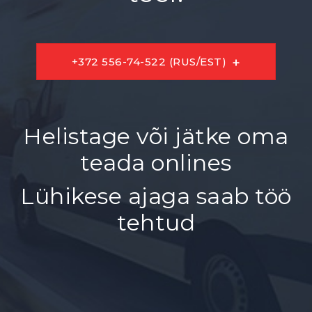
+372 556-74-522 (RUS/EST)
Helistage või jätke oma
teada onlines
Lühikese ajaga saab töö
tehtud