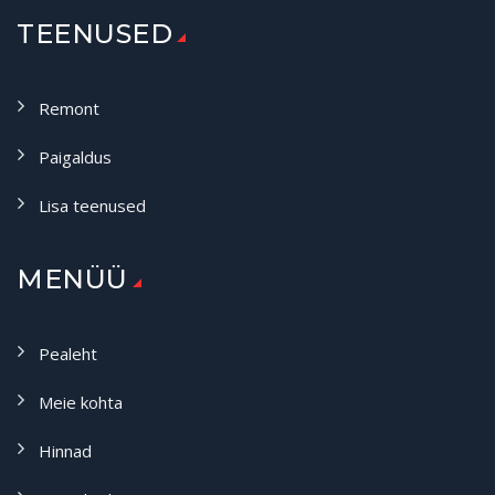
TEENUSED
Remont
Paigaldus
Lisa teenused
MENÜÜ
Pealeht
Meie kohta
Hinnad