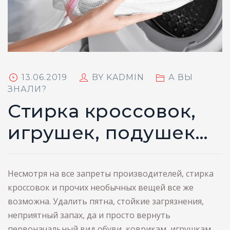
POSTED
13.06.2019
BY
KADMIN
А ВЫ
ON
ЗНАЛИ?
Стирка кроссовок,
игрушек, подушек…
Несмотря на все запреты производителей, стирка
кроссовок и прочих необычных вещей все же
возможна. Удалить пятна, стойкие загрязнения,
неприятный запах, да и просто вернуть
первоначальный вид обуви, коврикам, игрушкам