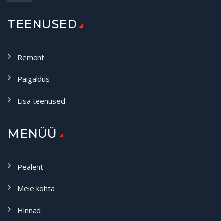
TEENUSED
Remont
Paigaldus
Lisa teenused
MENÜÜ
Pealeht
Meie kohta
Hinnad