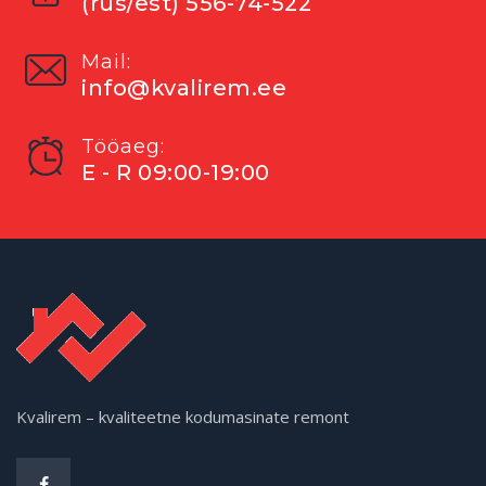
(rus/est) 556-74-522
Mail:
info@kvalirem.ee
Tööaeg:
E - R 09:00-19:00
Kvalirem – kvaliteetne kodumasinate remont