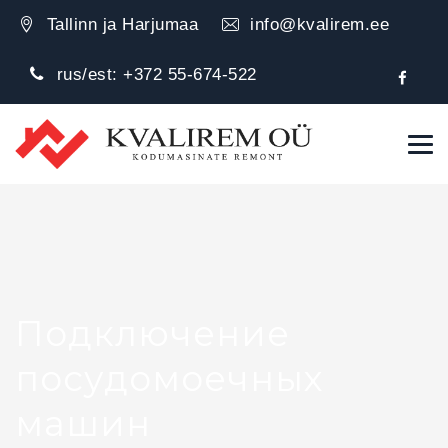
Tallinn ja Harjumaa
info@kvalirem.ee
rus/est:
+372 55-674-522
Подключение
посудомоечных
машин