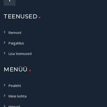
TEENUSED
Remont
Paigaldus
Lisa teenused
MENÜÜ
Pealeht
Meie kohta
Hinnad